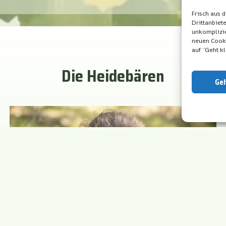
Frisch aus 
Drittanbiete
unkomplizie
neuen Cooki
auf “Geht kl
Die Heidebären
Geh