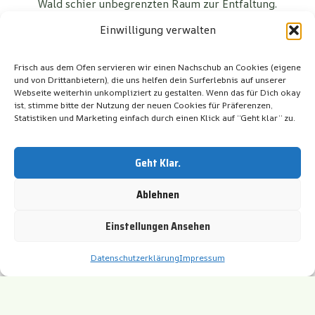
Wald schier unbegrenzten Raum zur Entfaltung.
Das Spiel in freier Natur unterstützt die Kinder in ihrer
Einwilligung verwalten
ganzheitlichen Entwicklung. Dabei verzichten wir
grundsätzlich ganz bewusst auf Spielzeug im
Frisch aus dem Ofen servieren wir einen Nachschub an Cookies (eigene
herkömmlichen Sinne. Denn unser Waldkindergarten
und von Drittanbietern), die uns helfen dein Surferlebnis auf unserer
bietet von sich aus schon die optimalen Voraussetzungen,
Webseite weiterhin unkompliziert zu gestalten. Wenn das für Dich okay
auf welche wir im Weiteren ausführlich eingehen werden.
ist, stimme bitte der Nutzung der neuen Cookies für Präferenzen,
Statistiken und Marketing einfach durch einen Klick auf “Geht klar” zu.
–
zum Seitenanfang
–
Geht Klar.
Der Verein stellt sich vor
Ablehnen
Träger der Waldkindergärten „Die Heidefüchse“ und „Die
Einstellungen Ansehen
Heidebären“ in Meinersen ist der Verein
Waldkindergarten Meinersen e.V., handelnd und
Datenschutzerklärung
Impressum
vertretend durch den Vorstand. Der Verein entstand aus
einer Elterninitiative im Dezember 2007, um den Familien
der Samtgemeinde Meinersen eine Alternative zum